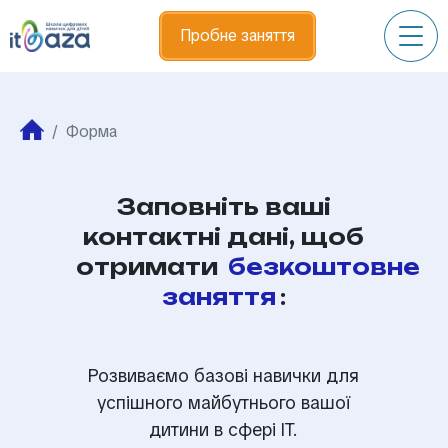
Skip
to
Пробне заняття
content
Форма
Заповніть ваші
контактні дані, щоб
отримати
безкоштовне
заняття
:
Розвиваємо базові навички для
успішного майбутнього вашої
дитини в сфері IT.