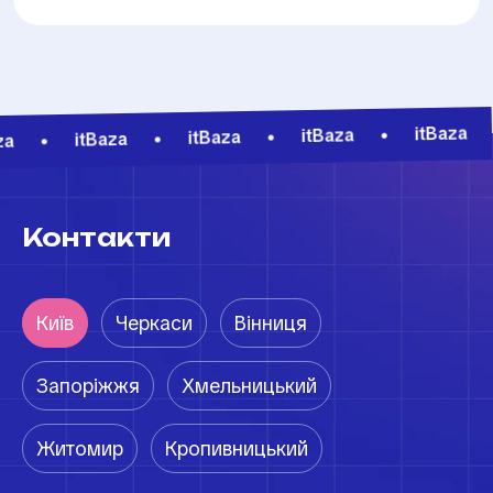
•
itBaza
•
itBaza
•
itBaza
•
itBaza
•
a
Контакти
Київ
Черкаси
Вінниця
Запоріжжя
Хмельницький
Житомир
Кропивницький